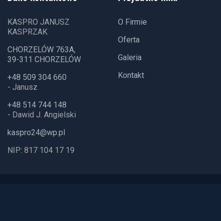
KASPRO JANUSZ
O Firmie
KASPRZAK
Oferta
CHORZELÓW 763A,
Galeria
39-311 CHORZELÓW
Kontakt
+48 509 304 660
- Janusz
+48 514 744 148
- Dawid J. Angielski
kaspro24@wp.pl
NIP: 817 104 17 19
2026 © Wszelkie prawa zastrzeżone. Strona stworzona
przez:
Palmax