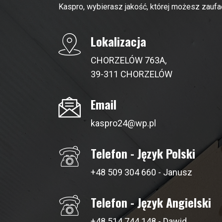
Kaspro, wybierasz jakość, której możesz zaufa
Lokalizacja
CHORZELÓW 763A,
39-311 CHORZELÓW
Email
kaspro24@wp.pl
Telefon - Język Polski
+48 509 304 660
- Janusz
Telefon - Język Angielski
+48 514 744 148
- Dawid